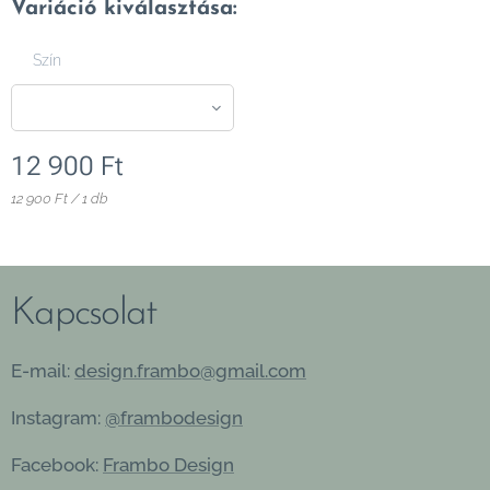
Variáció kiválasztása:
Szín
12 900
Ft
12 900 Ft / 1 db
Kapcsolat
E-mail:
design.frambo@gmail.com
Instagram:
@frambodesign
Facebook:
Frambo Design