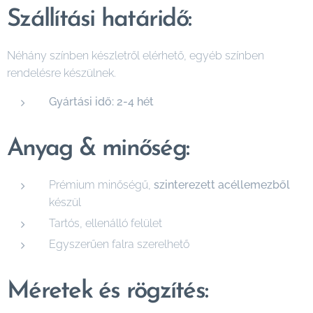
Szállítási határidő:
Néhány színben készletről elérhető, egyéb színben
rendelésre készülnek.
Gyártási idő: 2-4 hét
Anyag & minőség:
Prémium minőségű,
szinterezett acéllemezből
készül
Tartós, ellenálló felület
Egyszerűen falra szerelhető
Méretek és rögzítés: