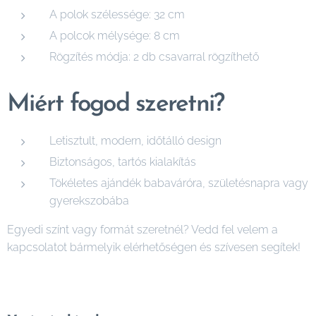
A polok szélessége: 32 cm
A polcok mélysége: 8 cm
Rögzítés módja: 2 db csavarral rögzíthető
Miért fogod szeretni?
Letisztult, modern, időtálló design
Biztonságos, tartós kialakítás
Tökéletes ajándék babaváróra, születésnapra vagy
gyerekszobába
Egyedi színt vagy formát szeretnél? Vedd fel velem a
kapcsolatot bármelyik elérhetőségen és szívesen segítek!