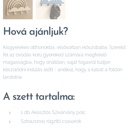
Hová ajánljuk?
Kisgyerekes otthonokba, elsősorban előszobába. Szereld
fel az óvodás korú gyereked számára megfelelő
magasságba, hogy önállóan, saját fogasról tudjon
készülődni indulás előtt - anélkül, hogy a kabát a földön
landolna.
A szett tartalma:
1 db Akasztós Szivárvány polc
Színazonos rögzítő csavarok