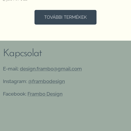
TOVÁBBI TERMÉKEK
Kapcsolat
E-mail:
design.frambo@gmail.com
Instagram:
@frambodesign
Facebook:
Frambo Design