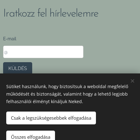
Iratkozz fel hírlevelemre
E-mail
KÜLDÉS
Sütiket használunk, hogy biztosítsuk a weboldal megfelelő
ÁSZF
,
Adatvédelmi szabályzat
működését és biztonságát, valamint hogy a lehető legjobb
felhasználói élményt kínáljuk Neked.
Az oldalt a
Webnode
működteti
Sütik
Csak a legszükségesebbek elfogadása
Összes elfogadása
KOSÁRBA