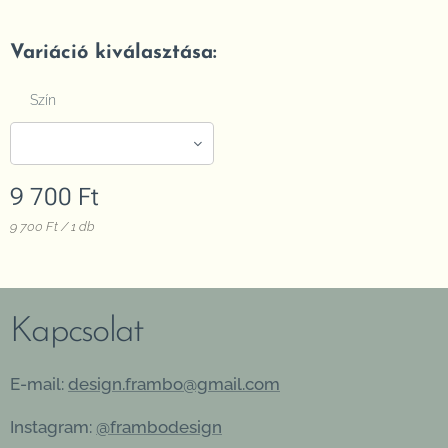
Variáció kiválasztása:
Szín
9 700
Ft
9 700 Ft / 1 db
Kapcsolat
E-mail:
design.frambo@gmail.com
Instagram:
@frambodesign