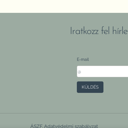
Iratkozz fel hír
E-mail
KÜLDÉS
ÁSZF
,
Adatvédelmi szabályzat