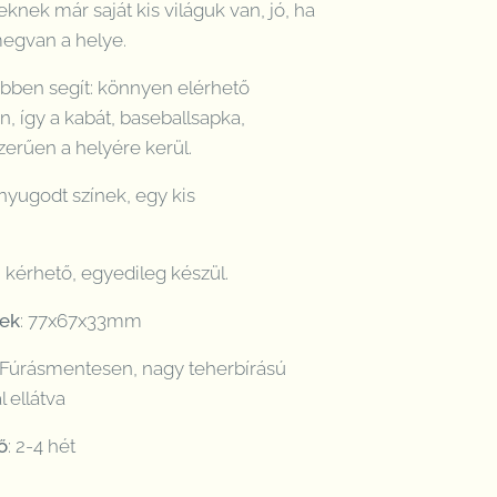
knek már saját kis világuk van, jó, ha
megvan a helye.
ebben segít: könnyen elérhető
 így a kabát, baseballsapka,
zerűen a helyére kerül.
 nyugodt színek, egy kis
 kérhető, egyedileg készül.
tek
: 77x67x33mm
Fúrásmentesen, nagy teherbírású
 ellátva
ő
: 2-4 hét