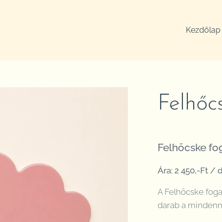
Kezdőlap
Felhőc
Felhőcske fo
Ára: 2 450,-Ft / 
A Felhőcske fog
darab a minden