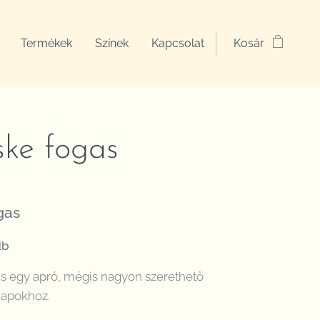
Termékek
Színek
Kapcsolat
Kosár
ske fogas
gas
db
as egy apró, mégis nagyon szerethető
napokhoz.