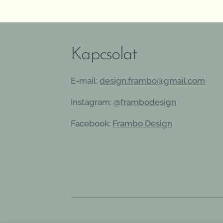
Kapcsolat
E-mail:
design.frambo@gmail.com
Instagram:
@frambodesign
Facebook:
Frambo Design