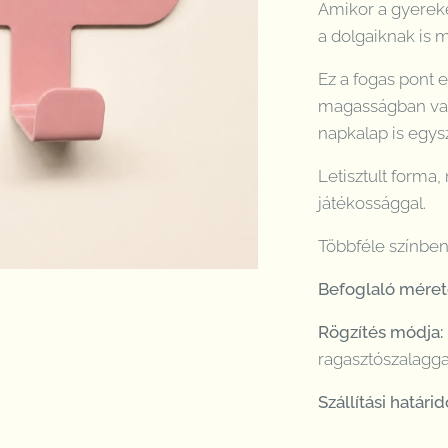
Amikor a gyereke
a dolgaiknak is 
Ez a fogas pont 
magasságban van,
napkalap is egys
Letisztult forma,
játékossággal.
Többféle színben
Befoglaló mére
Rögzítés módja:
ragasztószalaggal
Szállítási határid