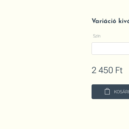
Variáció kiv
Szín
2 450
Ft
KOSÁR