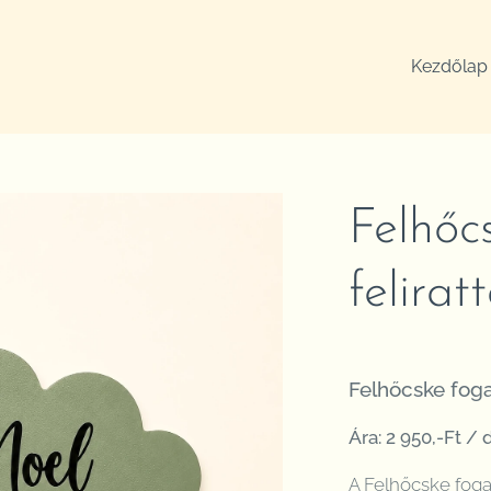
Kezdőlap
Felhőc
feliratt
Felhőcske fogas
Ára: 2 950,-Ft / 
A Felhőcske fog