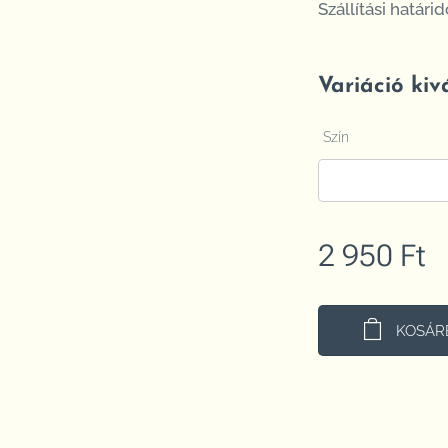
Szállítási határid
Variáció kiv
Szín
2 950
Ft
KOSÁR