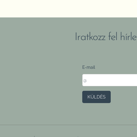
Iratkozz fel hír
E-mail
KÜLDÉS