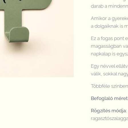
darab a minden
Amikor a gyereke
a dolgaiknak is 
Ez a fogas pont 
magasságban van,
napkalap is egys
Egy névvel ellát
válik, sokkal na
Többféle színben
Befoglaló mére
Rögzítés módja:
ragasztószalaggal