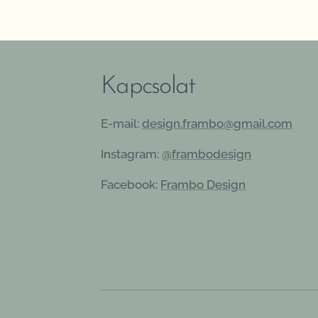
Kapcsolat
E-mail:
design.frambo@gmail.com
Instagram:
@frambodesign
Facebook:
Frambo Design