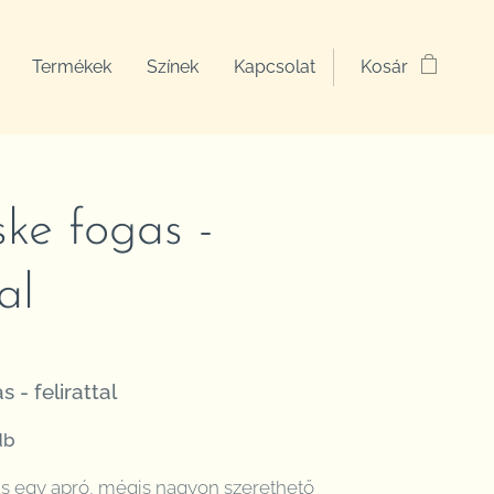
Termékek
Színek
Kapcsolat
Kosár
ske fogas -
al
 - felirattal
db
as egy apró, mégis nagyon szerethető