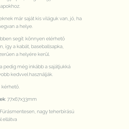
napokhoz.
knek már saját kis világuk van, jó, ha
megvan a helye.
ebben segít: könnyen elérhető
 így a kabát, baseballsapka,
zerűen a helyére kerül.
va pedig még inkább a sajátjukká
gyobb kedvvel használják.
 kérhető.
tek
: 77x67x33mm
Fúrásmentesen, nagy teherbírású
 ellátva