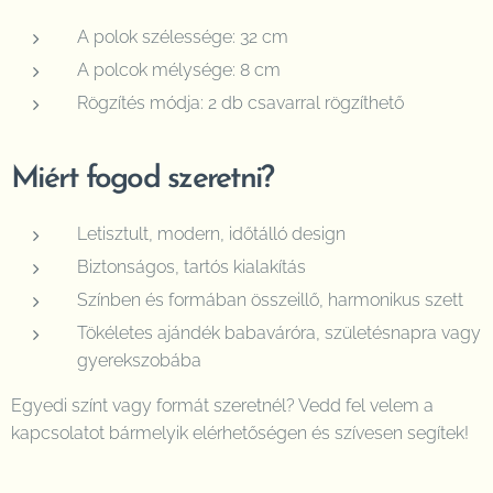
A polok szélessége: 32 cm
A polcok mélysége: 8 cm
Rögzítés módja: 2 db csavarral rögzíthető
Miért fogod szeretni?
Letisztult, modern, időtálló design
Biztonságos, tartós kialakítás
Színben és formában összeillő, harmonikus szett
Tökéletes ajándék babaváróra, születésnapra vagy
gyerekszobába
Egyedi színt vagy formát szeretnél? Vedd fel velem a
kapcsolatot bármelyik elérhetőségen és szívesen segítek!