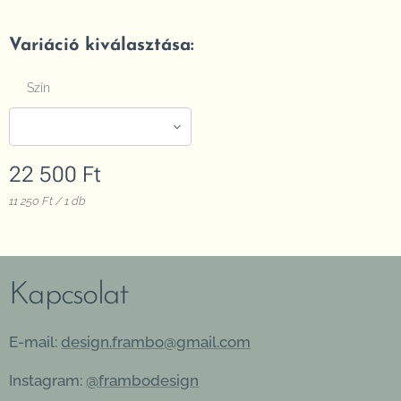
Variáció kiválasztása:
Szín
22 500
Ft
11 250 Ft / 1 db
Kapcsolat
E-mail:
design.frambo@gmail.com
Instagram:
@frambodesign