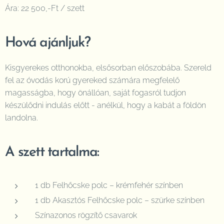
Ára: 22 500,-Ft / szett
Hová ajánljuk?
Kisgyerekes otthonokba, elsősorban előszobába. Szereld
fel az óvodás korú gyereked számára megfelelő
magasságba, hogy önállóan, saját fogasról tudjon
készülődni indulás előtt - anélkül, hogy a kabát a földön
landolna.
A szett tartalma:
1 db Felhőcske polc – krémfehér színben
1 db Akasztós Felhőcske polc – szürke színben
Színazonos rögzítő csavarok