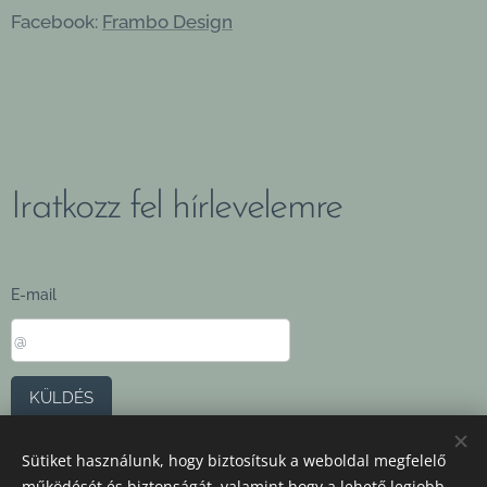
Facebook:
Frambo Design
Iratkozz fel hírlevelemre
E-mail
KÜLDÉS
Sütiket használunk, hogy biztosítsuk a weboldal megfelelő
ÁSZF
,
Adatvédelmi szabályzat
működését és biztonságát, valamint hogy a lehető legjobb